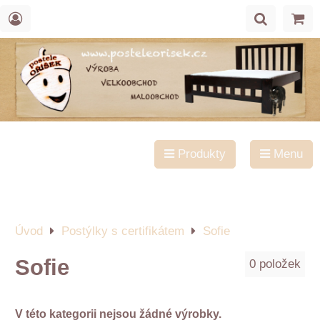
Produkty
Menu
Úvod
Postýlky s certifikátem
Sofie
Sofie
0
položek