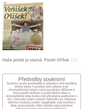
Naše postel je slavná. Postel Oříšek
ZDE.
Předvolby soukromí
ZAVOLÁME VÁM ZPĚT
Soubory cookie používáme k vylepšení vaší návštěvy
tohoto webu, k analýze jeho výkonu a ke
*
shromažďování údajů o jeho používání. Můžeme k
Váš telefon:
tomu použít nástroje a služby třetích stran a
shromážděná data mohou být přenášena partnerům v
EU, USA nebo jiných zemích. Kliknutím na „Přijmout
všechny soubory cookie“ vyjadřujete svůj souhlas s
tímto zpracováním. Níže můžete najít podrobné
informace nebo upravit své preference.