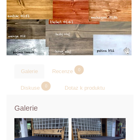
0
Galerie
Recenze
0
Diskuse
Dotaz k produktu
Galerie