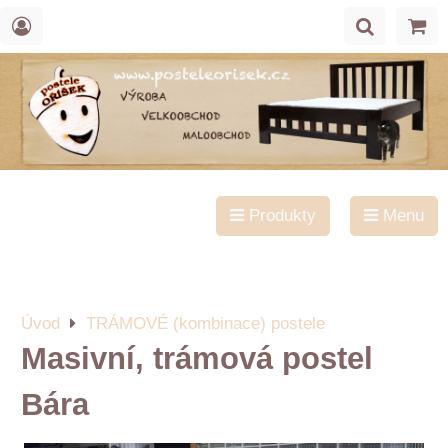
Produkty
Menu
Úvod
TRÁMOVÉ (kombinace) postele
Masivní, trámová postel
Bára