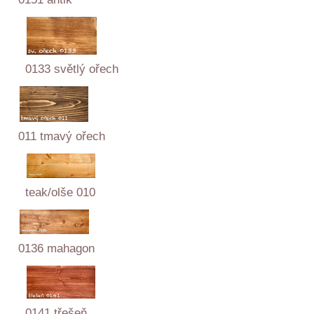
0133 světlý ořech
011 tmavý ořech
teak/olše 010
0136 mahagon
0141 třešeň