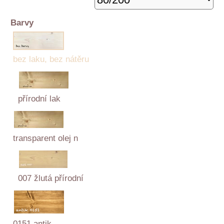
Barvy
bez laku, bez nátěru
přírodní lak
transparent olej n
007 žlutá přírodní
0151 antik