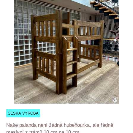
ČESKÁ VÝROBA
Naše palanda není žádná hubeňourka, ale řádně
masivní z trámů 10 cm na 10 cm