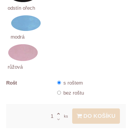
odstín ořech
modrá
růžová
Rošt
s roštem
bez roštu
DO KOŠÍKU
ks