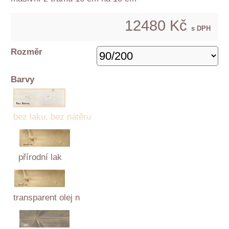
12480 Kč
s DPH
Rozměr
Barvy
bez laku, bez nátěru
přírodní lak
transparent olej n