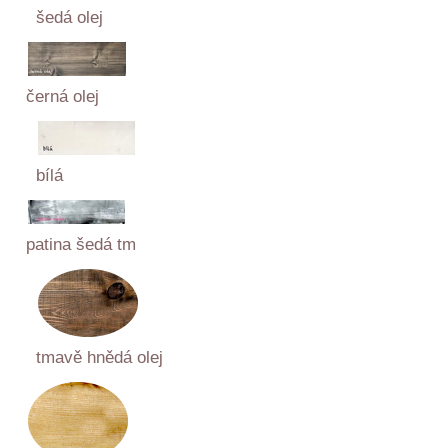
šedá olej
černá olej
bílá
patina šedá tm
tmavě hnědá olej