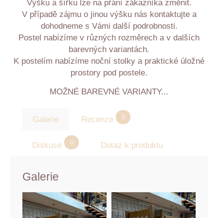
Výšku a šířku lze na přání zákazníka změnit.
V případě zájmu o jinou výšku nás kontaktujte a
dohodneme s Vámi další podrobnosti.
Postel nabízíme v různých rozměrech a v dalších
barevných variantách.
K postelím nabízíme noční stolky a praktické úložné
prostory pod postele.
MOŽNÉ BAREVNÉ VARIANTY...
0
Galerie
Recenze
0
Diskuse
Dotaz k produktu
Galerie