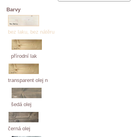
Barvy
bez laku, bez nátěru
přírodní lak
transparent olej n
šedá olej
černá olej