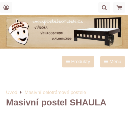
Produkty
Menu
Úvod
Masivní celotrámové postele
Masivní postel SHAULA