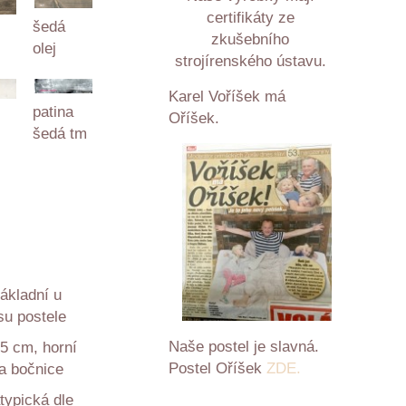
certifikáty ze
šedá
zkušebního
olej
strojírenského ústavu.
Karel Voříšek má
patina
Oříšek.
šedá tm
ákladní u
su postele
Naše postel je slavná.
5 cm, horní
Postel Oříšek
ZDE.
a bočnice
typická dle