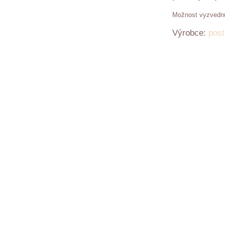
Výrobce:
post