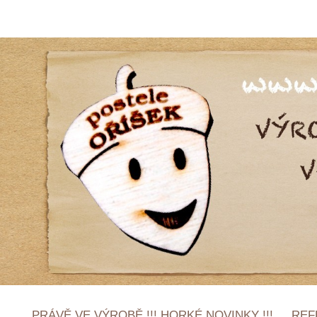
PRÁVĚ VE VÝROBĚ !!! HORKÉ NOVINKY !!!
REF