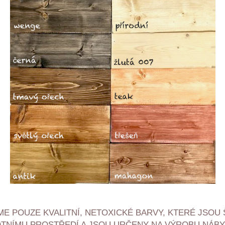
E POUZE KVALITNÍ, NETOXICKÉ BARVY, KTERÉ JSOU
OTNÍMU PROSTŘEDÍ A JSOU URČENY NA VÝROBU NÁBY