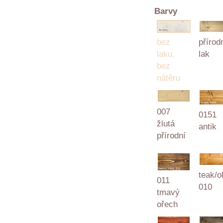
Barvy
bez
přírod
laku,
lak
bez
nátěru
007
0151
žlutá
antik
přírodní
teak/o
011
010
tmavý
ořech