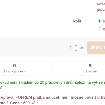
Vaš
pož
Rošt
s
b
DO 
ks
Dotaz k produktu
Doručení
okud není skladem do 20 pracovních dnů. Záleží na vytížen
í.
FOFREM platba na účet, není možné použít u t
stelí. Cena
•
690 Kč
•