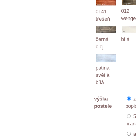
012
0141
wenge
třešeň
černá
bílá
olej
patina
světlá
bílá
výška
z
postele
popi
5
hran
a