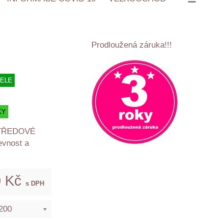
Prodloužená záruka!!!
TELE
KY
STŘEDOVÉ
evnost a
0 Kč
s DPH
200