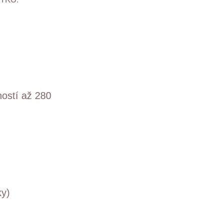
ností až 280
ky)