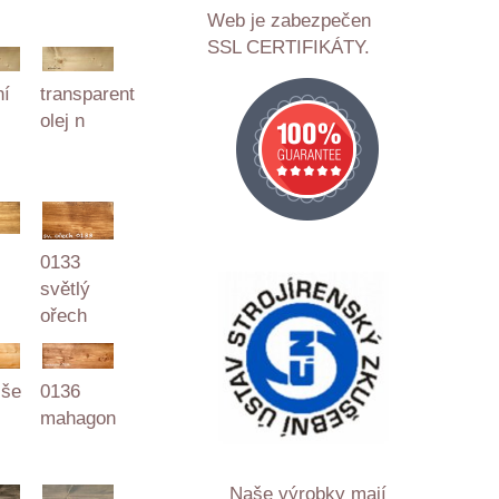
Web je zabezpečen
SSL CERTIFIKÁTY.
ní
transparent
olej n
0133
světlý
ořech
0136
lše
mahagon
Naše výrobky mají