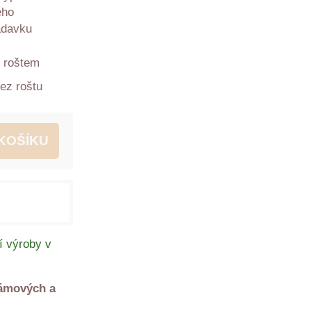
eho
adavku
 roštem
ez roštu
KOŠÍKU
í výroby v
rámových a